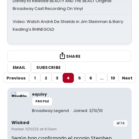
Disney to Release BEAUTY AND THE BEAST Original
Broadway Cast Recording On Vinyl
Video: Watch André De Shields in Jim Steinman & Barry
Keating’s RHINEGOLD
SHARE
EMAIL
SUBSCRIBE
Previous
1
2
3
4
5
6
...
10
Next
equisy
PROFILE
Broadway Legend
Joined: 3/10/10
Wicked
#76
Posted: 11/10/22 at 6:13am
Según han confirmado el propio Stephen