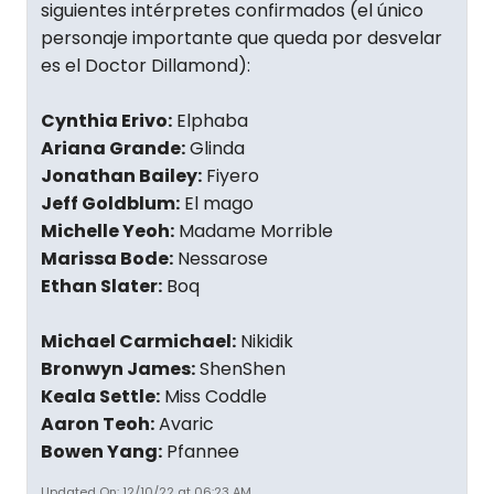
siguientes intérpretes confirmados (el único
personaje importante que queda por desvelar
es el Doctor Dillamond):
Cynthia Erivo:
Elphaba
Ariana Grande:
Glinda
Jonathan Bailey:
Fiyero
Jeff Goldblum:
El mago
Michelle Yeoh:
Madame Morrible
Marissa Bode:
Nessarose
Ethan Slater:
Boq
Michael Carmichael:
Nikidik
Bronwyn James:
ShenShen
Keala Settle:
Miss Coddle
Aaron Teoh:
Avaric
Bowen Yang:
Pfannee
Updated On: 12/10/22 at 06:23 AM