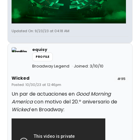
Updated On: 9/23/23 at 04:18 AM
equisy
PROFILE
Broadway Legend
Joined: 3/10/10
Wicked
#95
Posted: 10/30/23 at 12:46pm
Un par de actuaciones en
Good Morning
America
con motivo del 20.º aniversario de
Wicked
en Broadway: