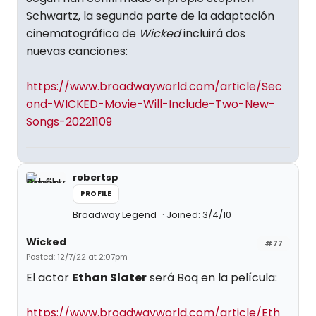
Schwartz, la segunda parte de la adaptación
cinematográfica de
Wicked
incluirá dos
nuevas canciones:
https://www.broadwayworld.com/article/Sec
ond-WICKED-Movie-Will-Include-Two-New-
Songs-20221109
robertsp
PROFILE
Broadway Legend
Joined: 3/4/10
Wicked
#77
Posted: 12/7/22 at 2:07pm
El actor
Ethan Slater
será Boq en la película:
https://www.broadwayworld.com/article/Eth