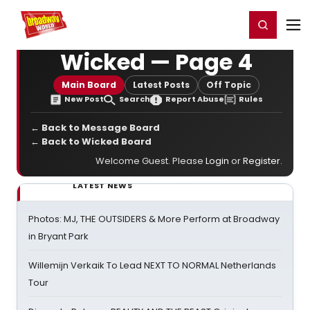
Home
For You
Chat
My Shows
Register/Login
Ga
Register
Login
Wicked — Page 4
Main Board
Latest Posts
Off Topic
New Post
Search
Report Abuse
Rules
← Back to Message Board
← Back to Wicked Board
Welcome Guest. Please
Login
or
Register
.
LATEST NEWS
Photos: MJ, THE OUTSIDERS & More Perform at Broadway
in Bryant Park
Willemijn Verkaik To Lead NEXT TO NORMAL Netherlands
Tour