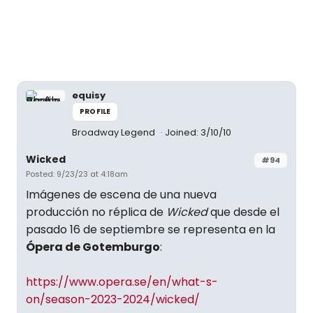
equisy
PROFILE
Broadway Legend
Joined: 3/10/10
Wicked
#94
Posted: 9/23/23 at 4:18am
Imágenes de escena de una nueva
producción no réplica de
Wicked
que desde el
pasado 16 de septiembre se representa en la
Ópera de Gotemburgo
:
https://www.opera.se/en/what-s-
on/season-2023-2024/wicked/