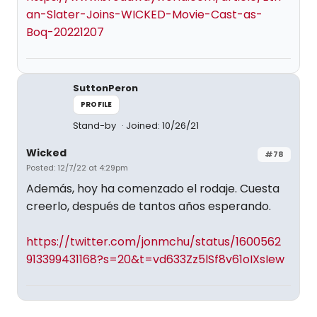
an-Slater-Joins-WICKED-Movie-Cast-as-
Boq-20221207
SuttonPeron
PROFILE
Stand-by
Joined: 10/26/21
Wicked
#78
Posted: 12/7/22 at 4:29pm
Además, hoy ha comenzado el rodaje. Cuesta
creerlo, después de tantos años esperando.
https://twitter.com/jonmchu/status/1600562
913399431168?s=20&t=vd633Zz5lSf8v61oIXsIew