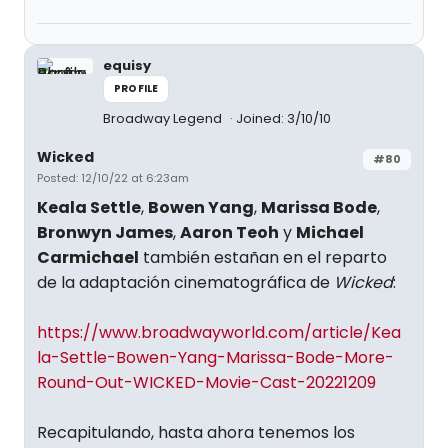
equisy
PROFILE
Broadway Legend
Joined: 3/10/10
Wicked
#80
Posted: 12/10/22 at 6:23am
Keala Settle
,
Bowen Yang
,
Marissa Bode
,
Bronwyn James
,
Aaron Teoh
y
Michael
Carmichael
también estañan en el reparto
de la adaptación cinematográfica de
Wicked
:
https://www.broadwayworld.com/article/Kea
la-Settle-Bowen-Yang-Marissa-Bode-More-
Round-Out-WICKED-Movie-Cast-20221209
Recapitulando, hasta ahora tenemos los