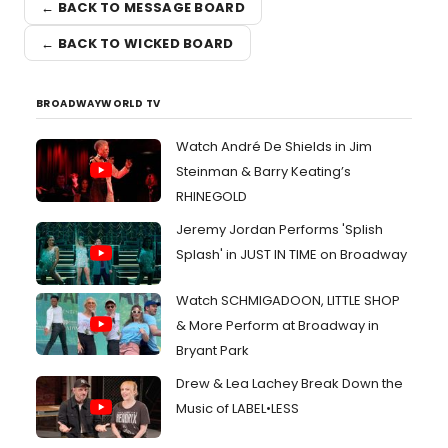
← BACK TO MESSAGE BOARD
← BACK TO WICKED BOARD
BROADWAYWORLD TV
Watch André De Shields in Jim
Steinman & Barry Keating’s
RHINEGOLD
Jeremy Jordan Performs 'Splish
Splash' in JUST IN TIME on Broadway
Watch SCHMIGADOON, LITTLE SHOP
& More Perform at Broadway in
Bryant Park
Drew & Lea Lachey Break Down the
Music of LABEL•LESS