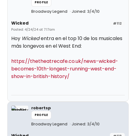
PROFILE
Broadway Legend
Joined: 3/4/10
Wicked
#112
Posted: 4/24/24 at 7:17am
Hoy
Wicked
entra en el top 10 de los musicales
más longevos en el West End:
https://thetheatrecafe.co.uk/news-wicked-
becomes-10th-longest-running-west-end-
show-in-british-history/
robertsp
PROFILE
Broadway Legend
Joined: 3/4/10
Wicked