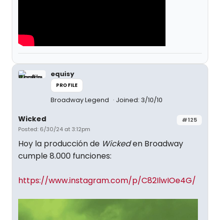
equisy
PROFILE
Broadway Legend
Joined: 3/10/10
Wicked
#125
Posted: 6/30/24 at 3:12pm
Hoy la producción de
Wicked
en Broadway
cumple 8.000 funciones:
https://www.instagram.com/p/C82IlwIOe4G/