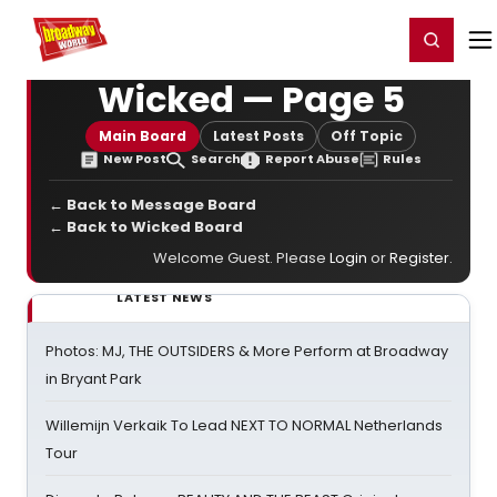
Home
For You
Chat
My Shows
Register/Login
Ga
Register
Login
Wicked — Page 5
Main Board
Latest Posts
Off Topic
New Post
Search
Report Abuse
Rules
← Back to Message Board
← Back to Wicked Board
Welcome Guest. Please
Login
or
Register
.
LATEST NEWS
Photos: MJ, THE OUTSIDERS & More Perform at Broadway
in Bryant Park
Willemijn Verkaik To Lead NEXT TO NORMAL Netherlands
Tour