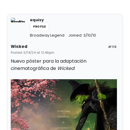
equisy
PROFILE
Broadway Legend
Joined: 3/10/10
Wicked
#116
Posted: 5/14/24 at 12:46pm
Nuevo póster para la adaptación
cinematográfica de
Wicked
: