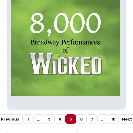
Previous
1
...
3
4
5
6
7
...
10
Next