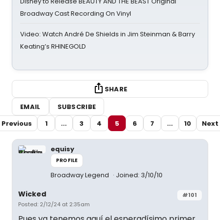
Disney to Release BEAUTY AND THE BEAST Original
Broadway Cast Recording On Vinyl
Video: Watch André De Shields in Jim Steinman & Barry
Keating’s RHINEGOLD
SHARE
EMAIL
SUBSCRIBE
Previous
1
...
3
4
5
6
7
...
10
Next
equisy
PROFILE
Broadway Legend
Joined: 3/10/10
Wicked
#101
Posted: 2/12/24 at 2:35am
Pues ya tenemos aquí el esperadísimo primer