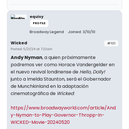
equisy
PROFILE
Broadway Legend
Joined: 3/10/10
Wicked
#121
Posted: 5/21/24 at 7:22am
Andy Nyman
, a quien próximamente
podremos ver como Horace Vandergelder en
el nuevo revival londinense de
Hello, Dolly!
junto a Imelda Staunton, será el Gobernador
de Munchkinland en la adaptación
cinematográfica de
Wicked
:
https://www.broadwayworld.com/article/And
y-Nyman-to-Play-Governor-Thropp-in-
WICKED-Movie-20240520